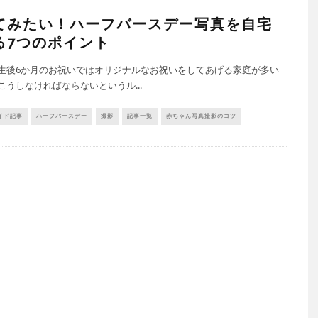
てみたい！ハーフバースデー写真を自宅
る7つのポイント
生後6か月のお祝いではオリジナルなお祝いをしてあげる家庭が多い
こうしなければならないというル...
イド記事
ハーフバースデー
撮影
記事一覧
赤ちゃん写真撮影のコツ