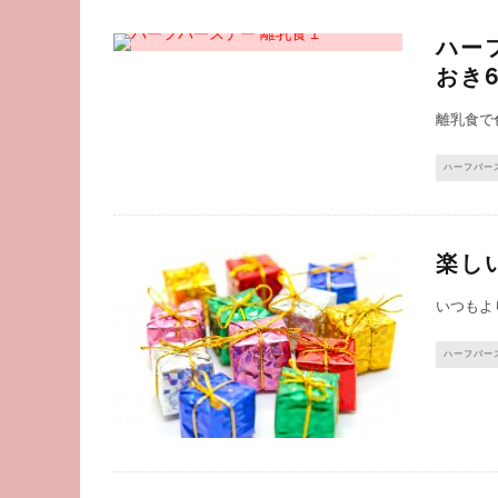
ハー
おき
離乳食で
ハーフバー
楽し
いつもよ
ハーフバー