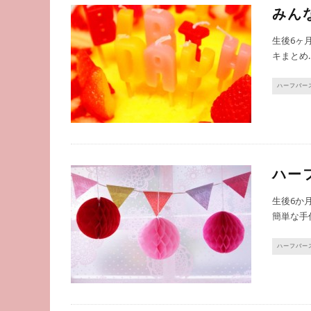
みん
生後6ヶ
キまとめ..
ハーフバー
ハー
生後6か
簡単な手
ハーフバー