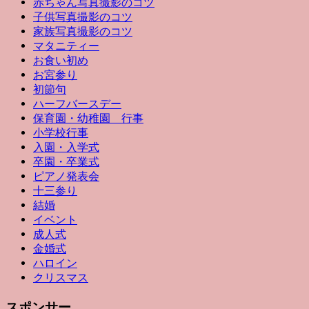
赤ちゃん写真撮影のコツ
子供写真撮影のコツ
家族写真撮影のコツ
マタニティー
お食い初め
お宮参り
初節句
ハーフバースデー
保育園・幼稚園 行事
小学校行事
入園・入学式
卒園・卒業式
ピアノ発表会
十三参り
結婚
イベント
成人式
金婚式
ハロイン
クリスマス
スポンサー