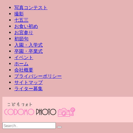
写真コンテスト
撮影
七五三
お食い初め
お宮参り
初節句
入園・入学式
卒園・卒業式
イベント
ホーム
会社概要
プライバシーポリシー
サイトマップ
ライター募集