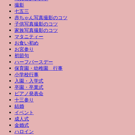
撮影
七五三
赤ちゃん写真撮影のコツ
子供写真撮影のコツ
家族写真撮影のコツ
マタニティー
お食い初め
お宮参り
初節句
ハーフバースデー
保育園・幼稚園 行事
小学校行事
入園・入学式
卒園・卒業式
ピアノ発表会
十三参り
結婚
イベント
成人式
金婚式
ハロイン