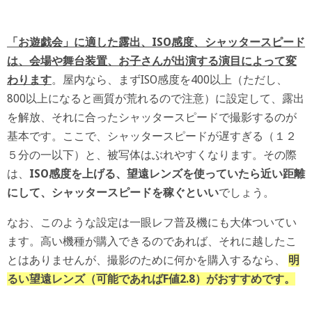
「お遊戯会」に適した露出、ISO感度、シャッタースピード
は、会場や舞台装置、お子さんが出演する演目によって変
わります
。屋内なら、まずISO感度を400以上（ただし、
800以上になると画質が荒れるので注意）に設定して、露出
を解放、それに合ったシャッタースピードで撮影するのが
基本です。ここで、シャッタースピードが遅すぎる（１２
５分の一以下）と、被写体はぶれやすくなります。その際
は、
ISO感度を上げる、望遠レンズを使っていたら近い距離
にして、シャッタースピードを稼ぐといい
でしょう。
なお、このような設定は一眼レフ普及機にも大体ついてい
ます。高い機種が購入できるのであれば、それに越したこ
とはありませんが、撮影のために何かを購入するなら、
明
るい望遠レンズ（可能であればF値2.8）がおすすめです。